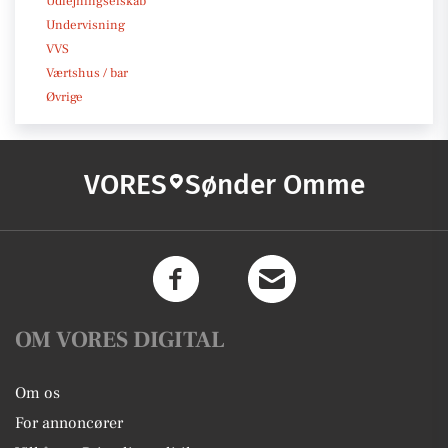
Udlejningselskab
Undervisning
VVS
Værtshus / bar
Øvrige
VORES
Sønder Omme
OM VORES DIGITAL
Om os
For annoncører