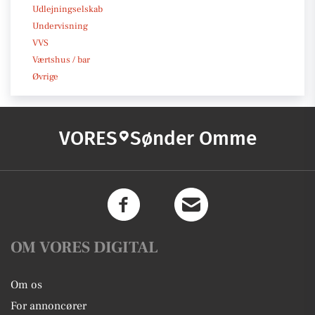
Udlejningselskab
Undervisning
VVS
Værtshus / bar
Øvrige
VORES
Sønder Omme
OM VORES DIGITAL
Om os
For annoncører