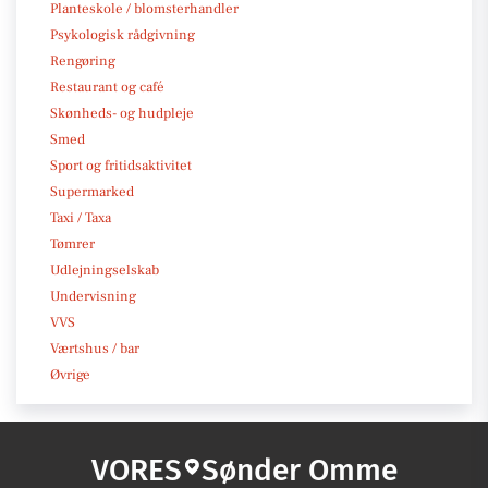
Planteskole / blomsterhandler
Psykologisk rådgivning
Rengøring
Restaurant og café
Skønheds- og hudpleje
Smed
Sport og fritidsaktivitet
Supermarked
Taxi / Taxa
Tømrer
Udlejningselskab
Undervisning
VVS
Værtshus / bar
Øvrige
VORES
Sønder Omme