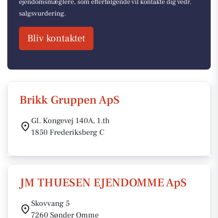
ejendomsmæglere, som efterfølgende vil kontakte dig vedr.
salgsvurdering.
Bliv kontaktet
Brikk Gruppen ApS
Gl. Kongevej 140A, 1.th
1850 Frederiksberg C
JM THUESEN EJENDOMME ApS
Skovvang 5
7260 Sønder Omme