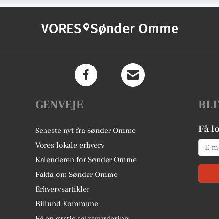
VORES
Sønder Omme
GENVEJE
BLI
Få l
Seneste nyt fra Sønder Omme
Email
Vores lokale erhverv
Kalenderen for Sønder Omme
Fakta om Sønder Omme
Erhvervsartikler
Billund Kommune
Få en gratis salgsvurdering