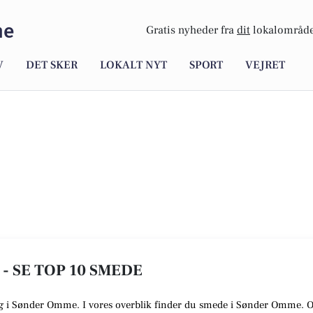
me
Gratis nyheder fra
dit
lokalområde
V
DET SKER
LOKALT NYT
SPORT
VEJRET
- SE TOP 10 SMEDE
dig i Sønder Omme. I vores overblik finder du smede i Sønder Omme. O