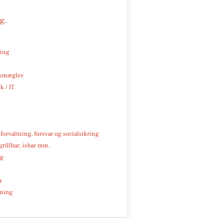
ng
.
ning
smægler
k / IT
 forvaltning, forsvar og socialsikring
 grillbar, isbar mm.
ng
a
ning