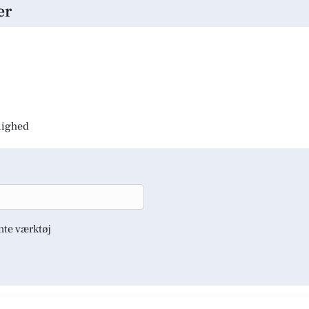
er
jlighed
nte værktøj