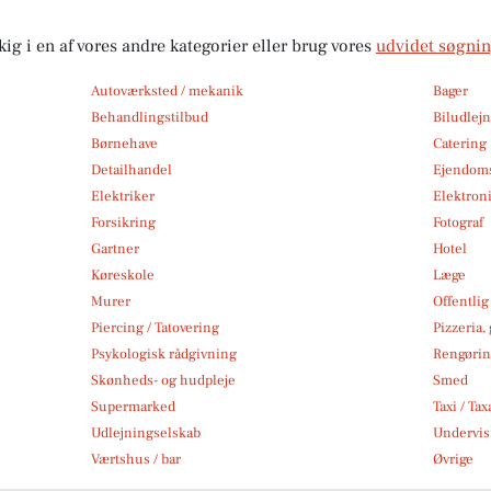
kig i en af vores andre kategorier eller brug vores
udvidet søgni
Autoværksted / mekanik
Bager
Behandlingstilbud
Biludlej
Børnehave
Catering
Detailhandel
Ejendom
Elektriker
Elektroni
Forsikring
Fotograf
Gartner
Hotel
Køreskole
Læge
Murer
Offentlig
Piercing / Tatovering
Pizzeria,
Psykologisk rådgivning
Rengøri
Skønheds- og hudpleje
Smed
Supermarked
Taxi / Tax
Udlejningselskab
Undervis
Værtshus / bar
Øvrige