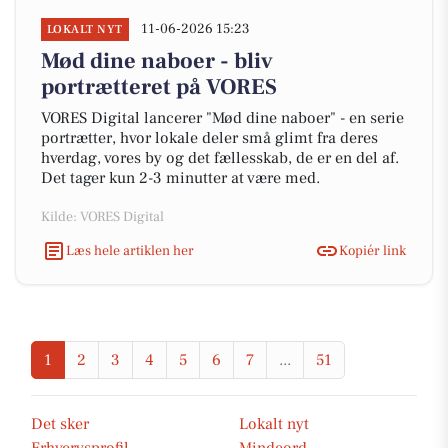
11-06-2026 15:23
LOKALT NYT
Mød dine naboer - bliv
portrætteret på VORES
VORES Digital lancerer "Mød dine naboer" - en serie
portrætter, hvor lokale deler små glimt fra deres
hverdag, vores by og det fællesskab, de er en del af.
Det tager kun 2-3 minutter at være med.
Kilde: VORES Digital
Læs hele artiklen her
Kopiér link
1
2
3
4
5
6
7
...
51
Det sker
Lokalt nyt