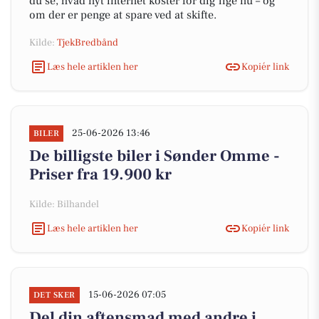
du se, hvad nyt internet koster for dig lige nu – og
om der er penge at spare ved at skifte.
Kilde:
TjekBredbånd
Læs hele artiklen her
Kopiér link
25-06-2026 13:46
BILER
De billigste biler i Sønder Omme -
Priser fra 19.900 kr
Kilde: Bilhandel
Læs hele artiklen her
Kopiér link
15-06-2026 07:05
DET SKER
Del din aftensmad med andre i