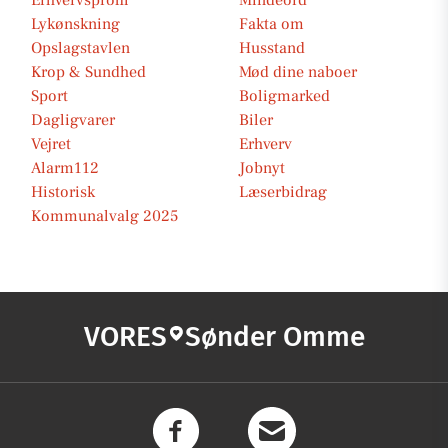
Erhvervsprofil
Mindeord
Lykønskning
Fakta om
Opslagstavlen
Husstand
Krop & Sundhed
Mød dine naboer
Sport
Boligmarked
Dagligvarer
Biler
Vejret
Erhverv
Alarm112
Jobnyt
Historisk
Læserbidrag
Kommunalvalg 2025
VORES
Sønder Omme