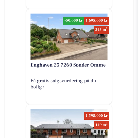
-50.000 kr
1.695.000 kr
2
243 m
Enghaven 25 7260 Sønder Omme
Få gratis salgsvurdering på din
bolig ›
1.595.000 kr
2
149 m