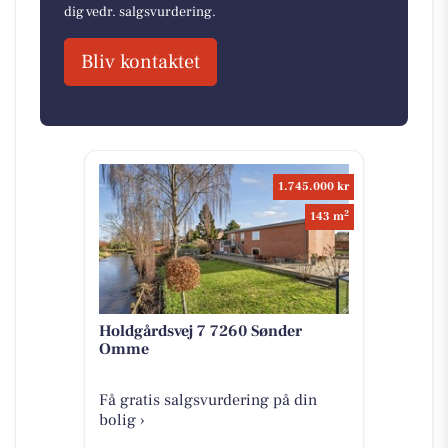
dig vedr. salgsvurdering.
Bliv kontaktet
1.745.000 kr
2
143 m
Holdgårdsvej 7 7260 Sønder
Omme
Få gratis salgsvurdering på din
bolig ›