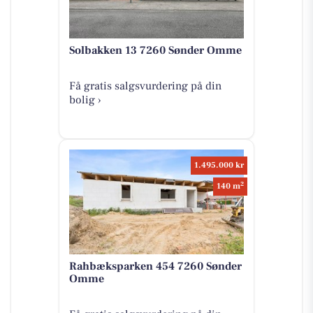
Solbakken 13 7260 Sønder Omme
Få gratis salgsvurdering på din
bolig ›
1.495.000 kr
2
140 m
Rahbæksparken 454 7260 Sønder
Omme