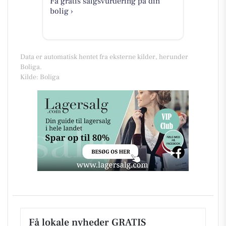
Få gratis salgsvurdering på din
bolig ›
Data er automatisk hentet fra eksterne kilder, herunder
Boliga.
Kilde: Boliga
Få lokale nyheder GRATIS