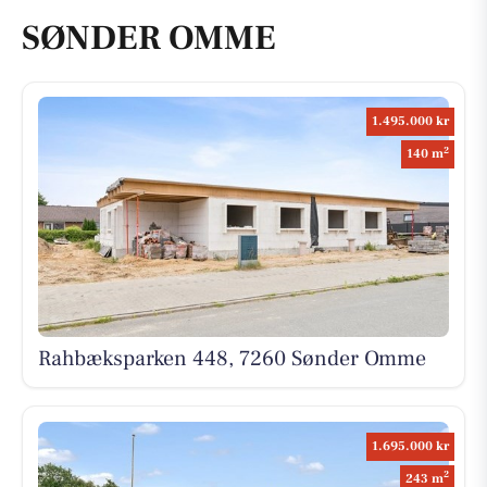
SØNDER OMME
1.495.000 kr
2
140 m
Rahbæksparken 448, 7260 Sønder Omme
1.695.000 kr
2
243 m