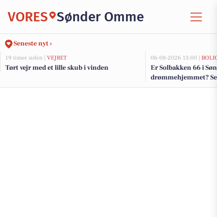
VORES
Sønder Omme
Seneste nyt ›
19 timer siden |
VEJRET
06-08-2026 13:00 |
BOLI
Tørt vejr med et lille skub i vinden
Er Solbakken 66 i S
drømmehjemmet? Se de
salg nu for op til 1.7