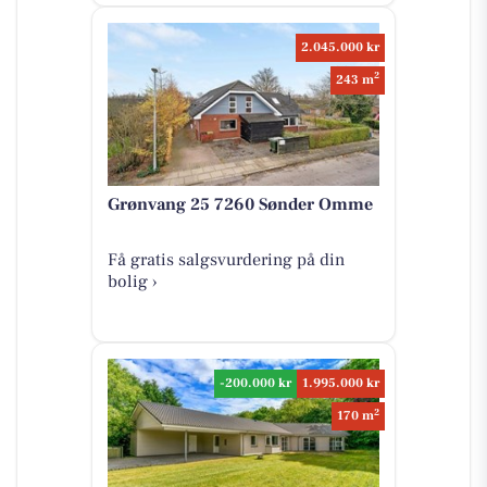
2.045.000 kr
2
243 m
Grønvang 25 7260 Sønder Omme
Få gratis salgsvurdering på din
bolig ›
-200.000 kr
1.995.000 kr
2
170 m