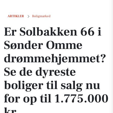
Er Solbakken 66 i Sønder Omme drømmehjemmet? Se de dyreste boliger
ARTIKLER
Boligmarked
Er Solbakken 66 i
Sønder Omme
drømmehjemmet?
Se de dyreste
boliger til salg nu
for op til 1.775.000
kr