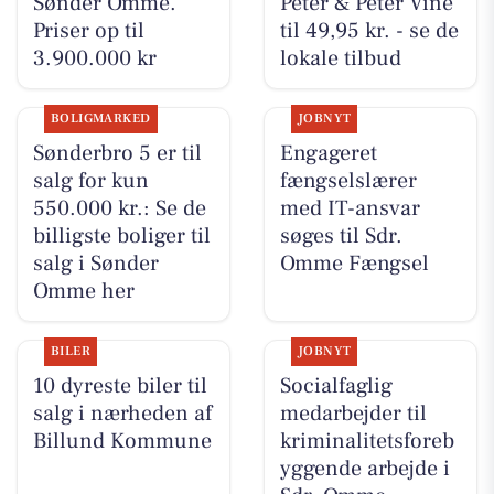
Sønder Omme.
Peter & Peter Vine
Priser op til
til 49,95 kr. - se de
3.900.000 kr
lokale tilbud
BOLIGMARKED
JOBNYT
Sønderbro 5 er til
Engageret
salg for kun
fængselslærer
550.000 kr.: Se de
med IT-ansvar
billigste boliger til
søges til Sdr.
salg i Sønder
Omme Fængsel
Omme her
BILER
JOBNYT
10 dyreste biler til
Socialfaglig
salg i nærheden af
medarbejder til
Billund Kommune
kriminalitetsforeb
yggende arbejde i