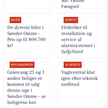
Sdr. Omme
Fængsel
BILER
JOBNYT
De dyreste biler i
Elektriker til
Sønder Omme -
installation og
Pris op til 809.700
service af
kr!
alarmsystemer i
Sydjylland
BOLIGMARKED
ALARM112
Grønvang 25 og 1
Vagtcentral klar
anden boliger er
igen efter teknisk
kommet til salg
nedbrud
denne uge i
Sønder Omme - se
boligerne her.