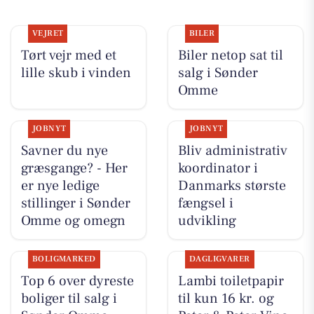
VEJRET
BILER
Tørt vejr med et
Biler netop sat til
lille skub i vinden
salg i Sønder
Omme
JOBNYT
JOBNYT
Savner du nye
Bliv administrativ
græsgange? - Her
koordinator i
er nye ledige
Danmarks største
stillinger i Sønder
fængsel i
Omme og omegn
udvikling
BOLIGMARKED
DAGLIGVARER
Top 6 over dyreste
Lambi toiletpapir
boliger til salg i
til kun 16 kr. og