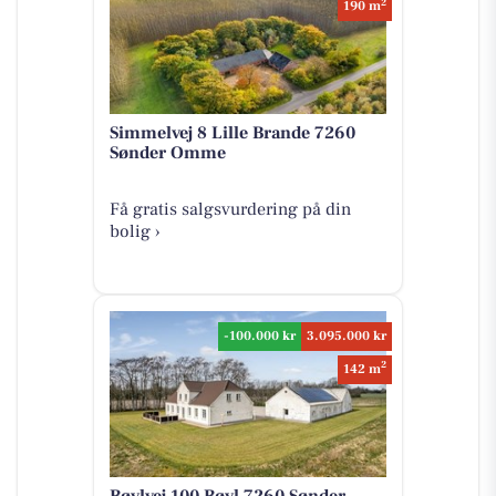
2
190 m
Simmelvej 8 Lille Brande 7260
Sønder Omme
Få gratis salgsvurdering på din
bolig ›
-100.000 kr
3.095.000 kr
2
142 m
Bøvlvej 100 Bøvl 7260 Sønder