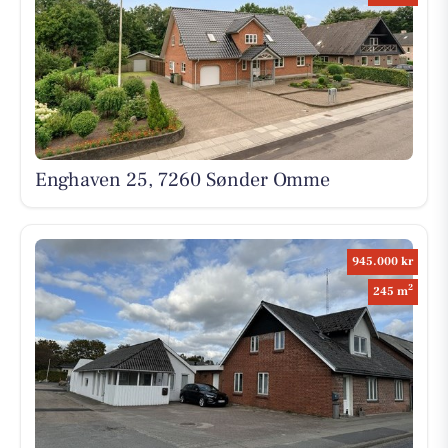
Enghaven 25, 7260 Sønder Omme
945.000 kr
2
245 m