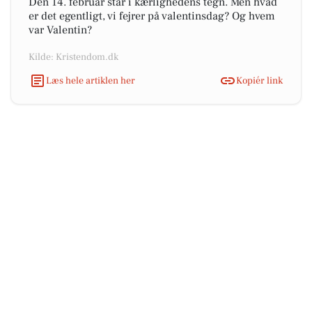
Den 14. februar står i kærlighedens tegn. Men hvad
er det egentligt, vi fejrer på valentinsdag? Og hvem
var Valentin?
Kilde: Kristendom.dk
Læs hele artiklen her
Kopiér link