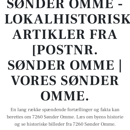
SØNDER OMME -
LOKALHISTORIS
ARTIKLER FRA
[POSTNR.
SØNDER OMME |
VORES SØNDER
OMME.
En lang række spændende fortællinger og fakta kan
berettes om 7260 Sønder Omme. Læs om byens historie
og se historiske billeder fra 7260 Sønder Omme.