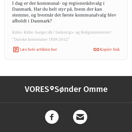
I dag er der kommunal- og regionsrådsvalg i
Danmark. Har du helt styr på, hvem der kan
stemme, og hvornår det første kommunalvalg blev
afholdt i Danmark?
Kilde: Kilde: borger.dk / Indenrigs- og Boligministeriet /
”Danske kommuner 1838-2012”
Læs hele artiklen her
Kopiér link
VORES
Sønder Omme