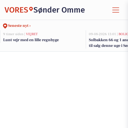
VORES
Sønder Omme
Seneste nyt ›
9 timer siden |
VEJRET
09-08-2026 13:01 |
BOLI
Lunt vejr med en lille regnbyge
Solbakken 66 og 1 an
til salg denne uge i 
boligerne her.