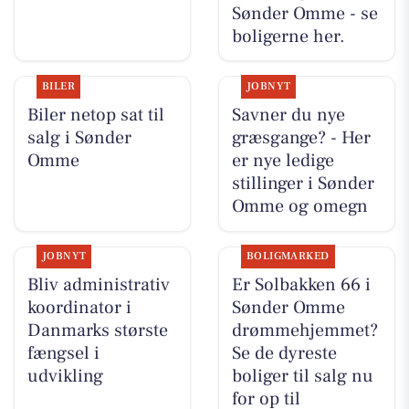
Sønder Omme - se
boligerne her.
BILER
JOBNYT
Biler netop sat til
Savner du nye
salg i Sønder
græsgange? - Her
Omme
er nye ledige
stillinger i Sønder
Omme og omegn
JOBNYT
BOLIGMARKED
Bliv administrativ
Er Solbakken 66 i
koordinator i
Sønder Omme
Danmarks største
drømmehjemmet?
fængsel i
Se de dyreste
udvikling
boliger til salg nu
for op til