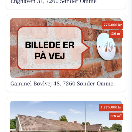
Enghaven 31, 7260 Sønder Omme
775.000 kr
2
130 m
Gammel Bøvlvej 48, 7260 Sønder Omme
1.775.000 kr
2
178 m