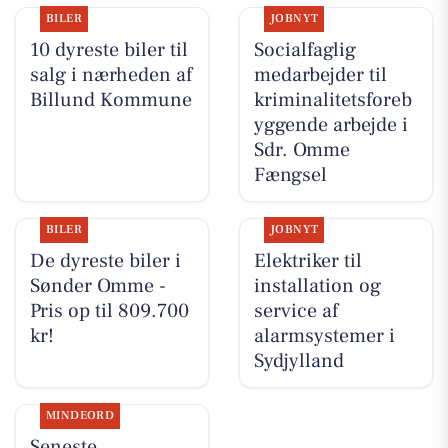
BILER
JOBNYT
10 dyreste biler til
Socialfaglig
salg i nærheden af
medarbejder til
Billund Kommune
kriminalitetsforeb
yggende arbejde i
Sdr. Omme
Fængsel
BILER
JOBNYT
De dyreste biler i
Elektriker til
Sønder Omme -
installation og
Pris op til 809.700
service af
kr!
alarmsystemer i
Sydjylland
MINDEORD
Seneste