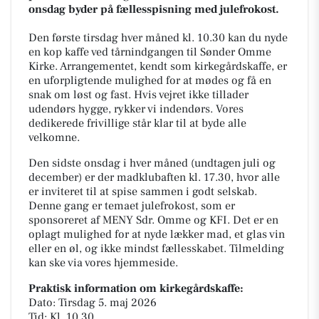
onsdag byder på fællesspisning med julefrokost.
Den første tirsdag hver måned kl. 10.30 kan du nyde
en kop kaffe ved tårnindgangen til Sønder Omme
Kirke. Arrangementet, kendt som kirkegårdskaffe, er
en uforpligtende mulighed for at mødes og få en
snak om løst og fast. Hvis vejret ikke tillader
udendørs hygge, rykker vi indendørs. Vores
dedikerede frivillige står klar til at byde alle
velkomne.
Den sidste onsdag i hver måned (undtagen juli og
december) er der madklubaften kl. 17.30, hvor alle
er inviteret til at spise sammen i godt selskab.
Denne gang er temaet julefrokost, som er
sponsoreret af MENY Sdr. Omme og KFI. Det er en
oplagt mulighed for at nyde lækker mad, et glas vin
eller en øl, og ikke mindst fællesskabet. Tilmelding
kan ske via vores hjemmeside.
Praktisk information om kirkegårdskaffe:
Dato: Tirsdag 5. maj 2026
Tid: Kl. 10.30