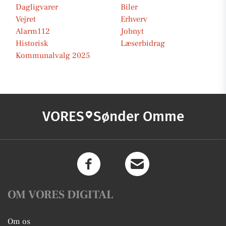
Dagligvarer
Biler
Vejret
Erhverv
Alarm112
Jobnyt
Historisk
Læserbidrag
Kommunalvalg 2025
VORES
Sønder Omme
OM VORES DIGITAL
Om os