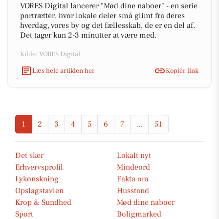
VORES Digital lancerer "Mød dine naboer" - en serie
portrætter, hvor lokale deler små glimt fra deres
hverdag, vores by og det fællesskab, de er en del af.
Det tager kun 2-3 minutter at være med.
Kilde: VORES Digital
Læs hele artiklen her
Kopiér link
1
2
3
4
5
6
7
...
51
Det sker
Lokalt nyt
Erhvervsprofil
Mindeord
Lykønskning
Fakta om
Opslagstavlen
Husstand
Krop & Sundhed
Mød dine naboer
Sport
Boligmarked