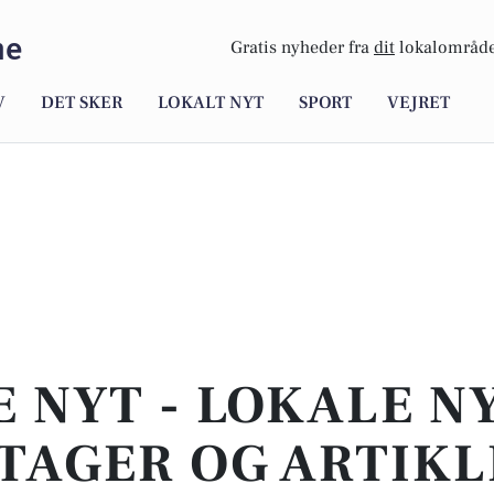
me
Gratis nyheder fra
dit
lokalområde
V
DET SKER
LOKALT NYT
SPORT
VEJRET
E NYT - LOKALE N
TAGER OG ARTIKL