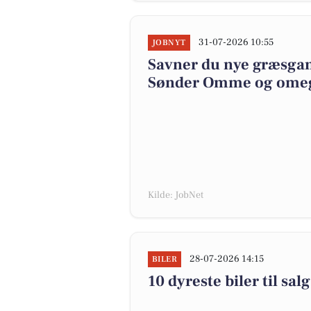
31-07-2026 10:55
JOBNYT
Savner du nye græsgange
Sønder Omme og ome
Kilde: JobNet
28-07-2026 14:15
BILER
10 dyreste biler til s