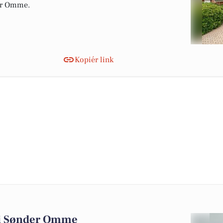
der Omme.
Kopiér link
lg i Sønder Omme