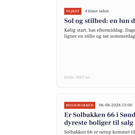
4 timer siden
VEJRET
Sol og stilhed: en lun 
Kølig start, lun eftermiddag. Dag
ligner en stille og tør sommerdag
Kilde: MET.no
06-08-2026 13:00
BOLIGMARKED
Er Solbakken 66 i S
dyreste boliger til salg
Solbakken 66 er netop kommet til s