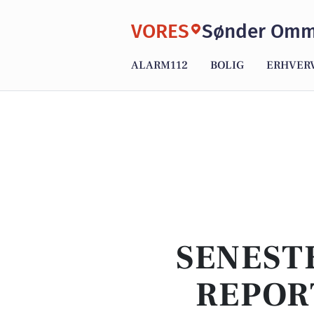
VORES
Sønder Om
ALARM112
BOLIG
ERHVER
SENEST
REPOR