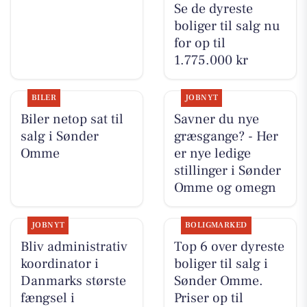
Se de dyreste
boliger til salg nu
for op til
1.775.000 kr
BILER
JOBNYT
Biler netop sat til
Savner du nye
salg i Sønder
græsgange? - Her
Omme
er nye ledige
stillinger i Sønder
Omme og omegn
JOBNYT
BOLIGMARKED
Bliv administrativ
Top 6 over dyreste
koordinator i
boliger til salg i
Danmarks største
Sønder Omme.
fængsel i
Priser op til