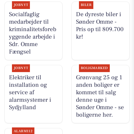
JOBNYT
BILER
Socialfaglig
De dyreste biler i
medarbejder til
Sønder Omme -
kriminalitetsforeb
Pris op til 809.700
yggende arbejde i
kr!
Sdr. Omme
Fængsel
JOBNYT
BOLIGMARKED
Elektriker til
Grønvang 25 og 1
installation og
anden boliger er
service af
kommet til salg
alarmsystemer i
denne uge i
Sydjylland
Sønder Omme - se
boligerne her.
ALARM112