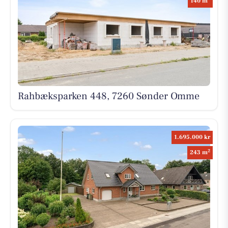
140 m
Rahbæksparken 448, 7260 Sønder Omme
1.695.000 kr
2
243 m