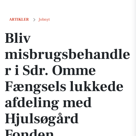
Bliv misbrugsbehandler i Sdr. Omme Fængsels lukkede afdeling me
ARTIKLER
Jobnyt
Bliv
misbrugsbehandle
r i Sdr. Omme
Fængsels lukkede
afdeling med
Hjulsøgård
Fonden