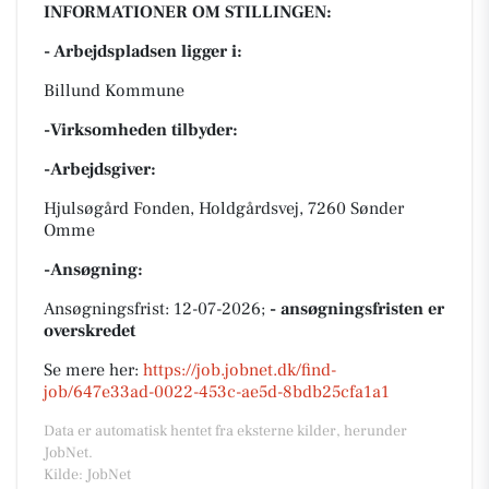
INFORMATIONER OM STILLINGEN:
- Arbejdspladsen ligger i:
Billund Kommune
-Virksomheden tilbyder:
-Arbejdsgiver:
Hjulsøgård Fonden, Holdgårdsvej, 7260 Sønder
Omme
-Ansøgning:
Ansøgningsfrist: 12-07-2026;
- ansøgningsfristen er
overskredet
Se mere her:
https://job.jobnet.dk/find-
job/647e33ad-0022-453c-ae5d-8bdb25cfa1a1
Data er automatisk hentet fra eksterne kilder, herunder
JobNet.
Kilde: JobNet