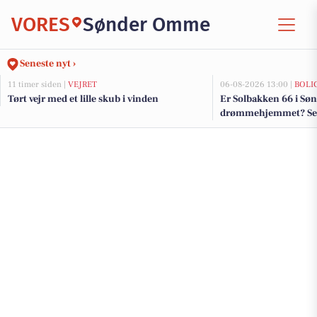
VORES
Sønder Omme
Seneste nyt ›
11 timer siden |
VEJRET
06-08-2026 13:00 |
BOLI
Tørt vejr med et lille skub i vinden
Er Solbakken 66 i S
drømmehjemmet? Se de
salg nu for op til 1.7