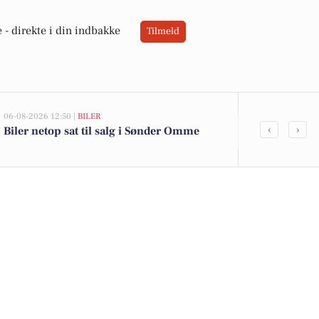
 -
direkte i din indbakke
Tilmeld
06-08-2026 12:50 |
BILER
05-08-2026 13:01
‹
›
Biler netop sat til salg i Sønder Omme
Top 6 over dy
Omme. Priser