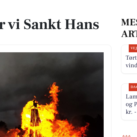
r vi Sankt Hans
ME
AR
VE
Tørt
vin
DA
Lamb
og P
kr. 