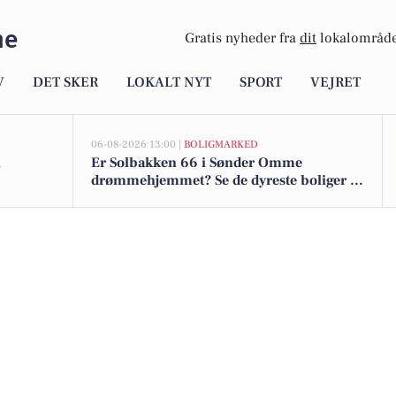
me
Gratis nyheder fra
dit
lokalområde
V
DET SKER
LOKALT NYT
SPORT
VEJRET
06-08-2026 13:00 |
BOLIGMARKED
n
Er Solbakken 66 i Sønder Omme
drømmehjemmet? Se de dyreste boliger til
salg nu for op til 1.775.000 kr