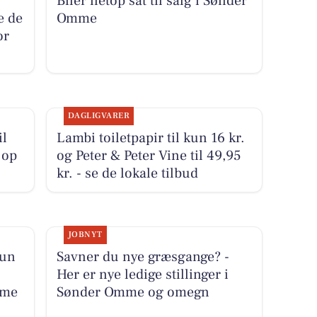
Biler netop sat til salg i Sønder
 de
Omme
or
DAGLIGVARER
il
Lambi toiletpapir til kun 16 kr.
 op
og Peter & Peter Vine til 49,95
kr. - se de lokale tilbud
JOBNYT
kun
Savner du nye græsgange? -
Her er nye ledige stillinger i
mme
Sønder Omme og omegn