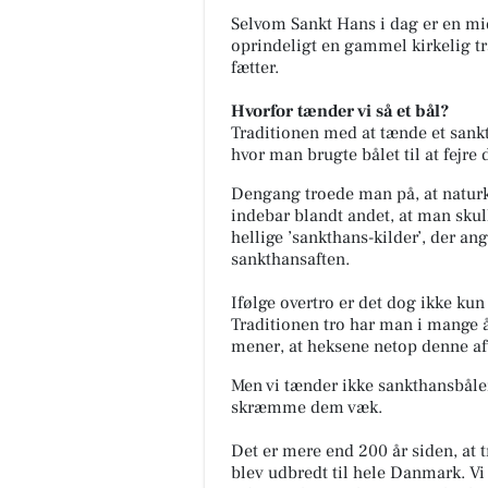
Selvom Sankt Hans i dag er en mi
oprindeligt en gammel kirkelig t
fætter.
Hvorfor tænder vi så et bål?
Traditionen med at tænde et sankt
hvor man brugte bålet til at fej
Dengang troede man på, at naturk
indebar blandt andet, at man skull
hellige ’sankthans-kilder’, der an
sankthansaften.
Ifølge overtro er det dog ikke kun
Traditionen tro har man i mange 
mener, at heksene netop denne afte
Men v
i tænder ikke sankthansbålen
skræmme dem væk.
Det er mere end 200 år siden, at 
blev udbredt til hele Danmark. Vi 