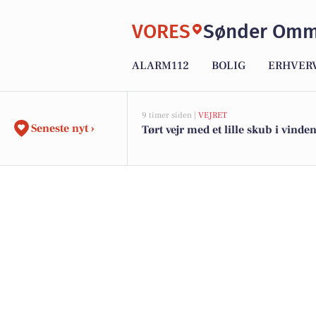
VORES
Sønder Om
ALARM112
BOLIG
ERHVER
9 timer siden |
VEJRET
Seneste nyt ›
Tørt vejr med et lille skub i vinde