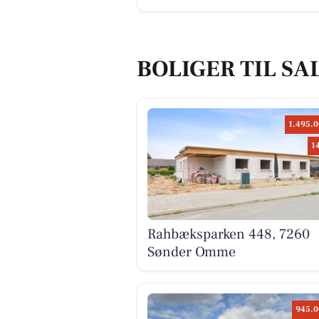
BOLIGER TIL SA
1.495.0
1
Rahbæksparken 448, 7260
Sønder Omme
945.0