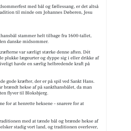
dsommerfest med bål og fællessang, er det altså
radition til minde om Johannes Døberen, Jesu
hansbål stammer helt tilbage fra 1600-tallet,
re den danske midsommer.
ræfterne var særligt stærke denne aften. Dét
e plukke lægeurter og dyppe sig i eller drikke af
giveligt havde en særlig helbredende kraft på
 de gode kræfter, der er på spil ved Sankt Hans.
år brændt hekse af på sankthansbålet, da man
n flyver til Bloksbjerg.
e for at henrette heksene – snarere for at
traditionen med at tænde bål og brænde hekse af
elsker stadig vort land, og traditionen overlever,