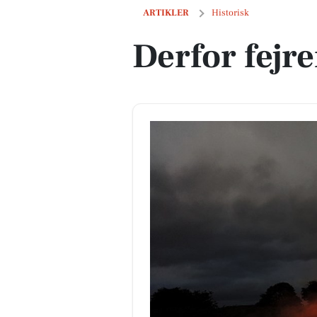
Derfor fejrer vi Sankt Hans
ARTIKLER
Historisk
Derfor fejre