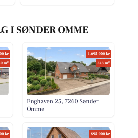
LG I SØNDER OMME
00 kr
1.695.000 kr
2
2
40 m
243 m
Enghaven 25, 7260 Sønder
Omme
00 kr
895.000 kr