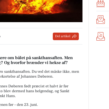
p
Del artikel
ere om bålet på sankthansaften.
Men
g? Og hvorfor brænder vi hekse af?
 tro sankthansaften. Du ved det måske ikke, men
forkortelse af Johannes Døberen.
nnes Døberen født præcist et halvt år før
o blev dermed hans helgendag, og Sankt
ankt Hans.
enen før – den 23. juni.