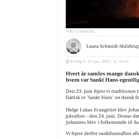
Foto: Colourbox
.
Laura Schmidt Abildtru
Fredag d. 23. jun. 2023 - kl. 08:01
Hvert år samles mange dansk
hvem var Sankt Hans egentli
Den 23. juni fejrer vi traditionen
faktisk er ’Sankt Hans’ en dansk 
Ifølge Lukas Evangeliet blev Joha
juleaften – den 24. juni.
Denne dat
Johannes blev i folkemunde til S
Vi fejrer derfor sankthansaften aft