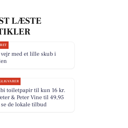
ST LÆSTE
TIKLER
JRET
 vejr med et lille skub i
den
GLIGVARER
i toiletpapir til kun 16 kr.
eter & Peter Vine til 49,95
- se de lokale tilbud