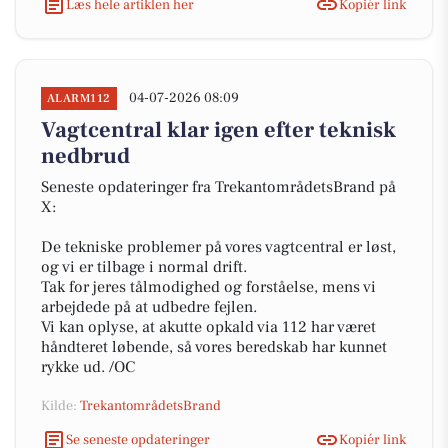
Læs hele artiklen her
Kopiér link
04-07-2026 08:09
ALARM112
Vagtcentral klar igen efter teknisk
nedbrud
Seneste opdateringer fra TrekantområdetsBrand på
X:
De tekniske problemer på vores vagtcentral er løst,
og vi er tilbage i normal drift.
Tak for jeres tålmodighed og forståelse, mens vi
arbejdede på at udbedre fejlen.
Vi kan oplyse, at akutte opkald via 112 har været
håndteret løbende, så vores beredskab har kunnet
rykke ud. /OC
Kilde:
TrekantområdetsBrand
Se seneste opdateringer
Kopiér link