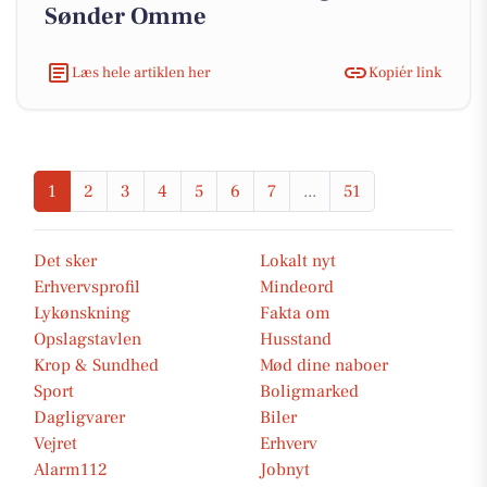
Sønder Omme
Læs hele artiklen her
Kopiér link
1
2
3
4
5
6
7
...
51
Det sker
Lokalt nyt
Erhvervsprofil
Mindeord
Lykønskning
Fakta om
Opslagstavlen
Husstand
Krop & Sundhed
Mød dine naboer
Sport
Boligmarked
Dagligvarer
Biler
Vejret
Erhverv
Alarm112
Jobnyt