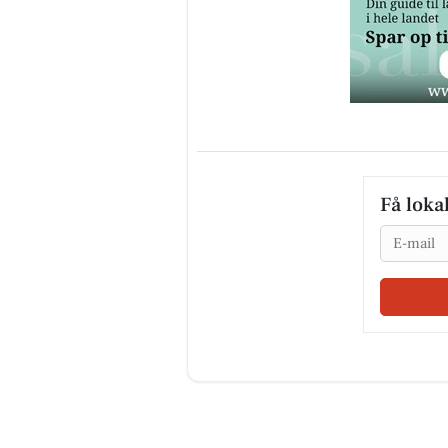
Få loka
Email