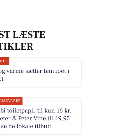
ST LÆSTE
TIKLER
JRET
og varme sætter tempoet i
et
GLIGVARER
i toiletpapir til kun 16 kr.
eter & Peter Vine til 49,95
- se de lokale tilbud