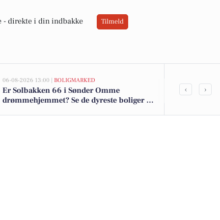
 -
direkte i din indbakke
Tilmeld
06-08-2026 13:00 |
BOLIGMARKED
06-08-2026 12:50
‹
›
Er Solbakken 66 i Sønder Omme
Biler netop 
drømmehjemmet? Se de dyreste boliger til
salg nu for op til 1.775.000 kr