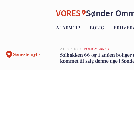
VORES
Sønder Om
ALARM112
BOLIG
ERHVER
2 timer siden |
BOLIGMARKED
Seneste nyt ›
Solbakken 66 og 1 anden boliger 
kommet til salg denne uge i Sønd
Omme - se boligerne her.