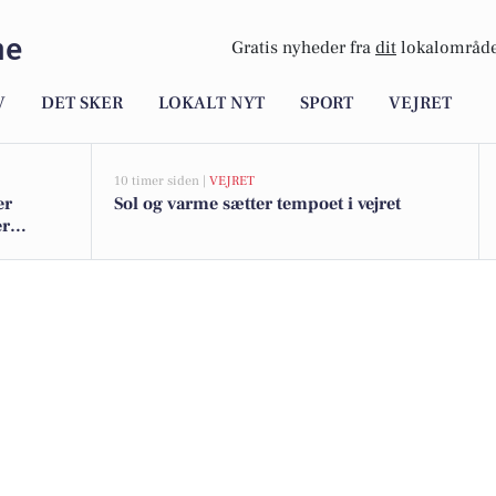
me
Gratis nyheder fra
dit
lokalområde
V
DET SKER
LOKALT NYT
SPORT
VEJRET
10 timer siden |
VEJRET
er
Sol og varme sætter tempoet i vejret
er