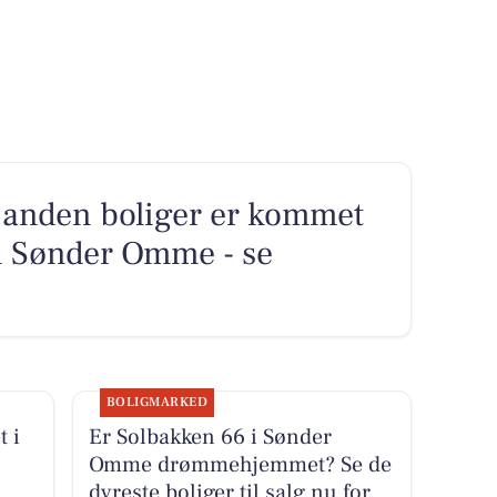
 anden boliger er kommet
 i Sønder Omme - se
BOLIGMARKED
 i
Er Solbakken 66 i Sønder
Omme drømmehjemmet? Se de
dyreste boliger til salg nu for