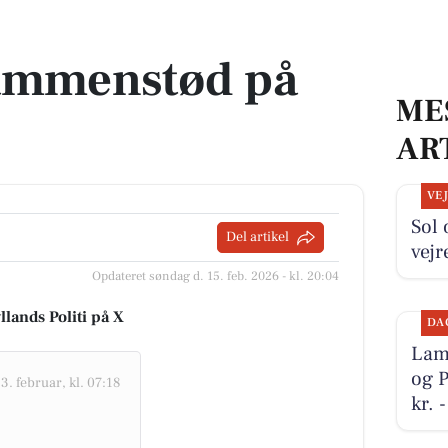
ammenstød på
ME
AR
VE
Sol 
Del artikel
vejr
Opdateret søndag d. 15. feb. 2026 - kl. 20:04
llands Politi på X
DA
Lamb
og P
3. februar, kl. 07:18
kr. 