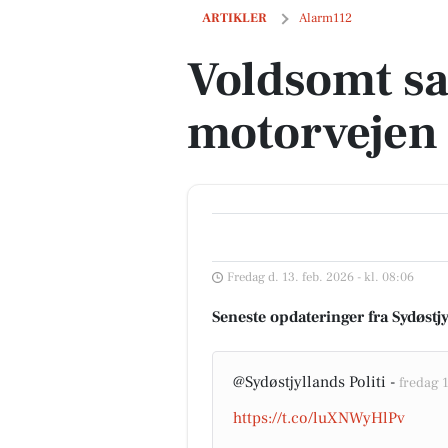
Voldsomt sammenstød på motorvejen
ARTIKLER
Alarm112
Voldsomt s
motorvejen
Fredag d. 13. feb. 2026 - kl. 08:06
Seneste opdateringer fra Sydøstjy
@Sydøstjyllands Politi -
fredag 1
https://t.co/luXNWyHlPv