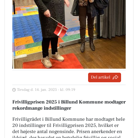
Del artikel
Tirsdag d. 14. jan. 2025 - kl. 09:19
Frivilligprisen 2025 i Billund Kommune modtager
rekordmange indstillinger
Frivilligrådet i Billund Kommune har modtaget hele
20 indstillinger til Frivilligprisen 2025, hvilket er
det højeste antal nogensinde. Prisen anerkender en
ildsjæl, der har ydet en betydelig frivillig og social