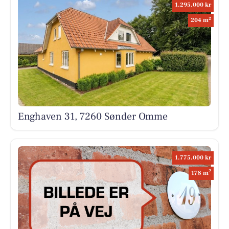
1.295.000 kr
2
204 m
Enghaven 31, 7260 Sønder Omme
1.775.000 kr
2
178 m