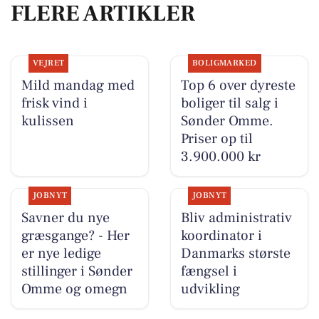
FLERE ARTIKLER
VEJRET
BOLIGMARKED
Mild mandag med
Top 6 over dyreste
frisk vind i
boliger til salg i
kulissen
Sønder Omme.
Priser op til
3.900.000 kr
JOBNYT
JOBNYT
Savner du nye
Bliv administrativ
græsgange? - Her
koordinator i
er nye ledige
Danmarks største
stillinger i Sønder
fængsel i
Omme og omegn
udvikling