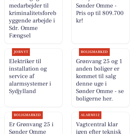
medarbejder til
Sønder Omme -
kriminalitetsforeb
Pris op til 809.700
yggende arbejde i
kr!
Sdr. Omme
Fængsel
JOBNYT
BOLIGMARKED
Elektriker til
Grønvang 25 og 1
installation og
anden boliger er
service af
kommet til salg
alarmsystemer i
denne uge i
Sydjylland
Sønder Omme - se
boligerne her.
BOLIGMARKED
ALARM112
Er Grønvang 25 i
Vagtcentral klar
Sønder Omme
igen efter teknisk