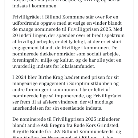
indsats i kommunen.
Frivilligrådet i Billund Kommune står over for en
udfordrende opgave med at vælge en vinder blandt
de mange nominerede til Frivilligprisen 2025. Med
20 indstillinger, der spænder over et bredt spektrum
af frivilligt arbejde, er det tydeligt, at der er et stort
engagement blandt de frivillige i kommunen. De
nominerede dækker områder som socialt arbejde,
foreningsliv, miljø og kultur, og de har alle ydet en
uvurderlig indsats for lokalsamfundet.
I 2024 blev Birthe Krog hædret med prisen for sit
mangeårige engagement i Soroptimistklubben og
andre foreninger i kommunen. I år er feltet af
nominerede lige så imponerende, og Frivilligrådet
ser frem til at afsløre vinderen, der vil modtage
anerkendelsen for sin enestående indsats.
De nominerede til Frivilligprisen 2025 inkluderer
blandt andre Ask Bregnø fra Røde Kors Grindsted,
Birgitte Bonde fra LEV Billund Kommunekreds, og
Finn Vinther fra Herreværelset i Billund. Listen