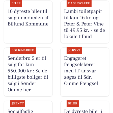
BILER
DAGLIGVARER
10 dyreste biler til
Lambi toiletpapir
salg i nærheden af
til kun 16 kr. og
Billund Kommune
Peter & Peter Vine
til 49,95 kr. - se de
lokale tilbud
BOLIGMARKED
JOBNYT
Sønderbro 5 er til
Engageret
salg for kun
fængselslærer
550.000 kr.: Se de
med IT-ansvar
billigste boliger til
søges til Sdr.
salg i Sønder
Omme Fængsel
Omme her
JOBNYT
BILER
Socialfaglig
De dyreste biler i