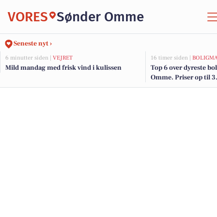
VORES
Sønder Omme
Seneste nyt ›
6 minutter siden |
VEJRET
16 timer siden |
BOLIGM
Mild mandag med frisk vind i kulissen
Top 6 over dyreste boli
Omme. Priser op til 3